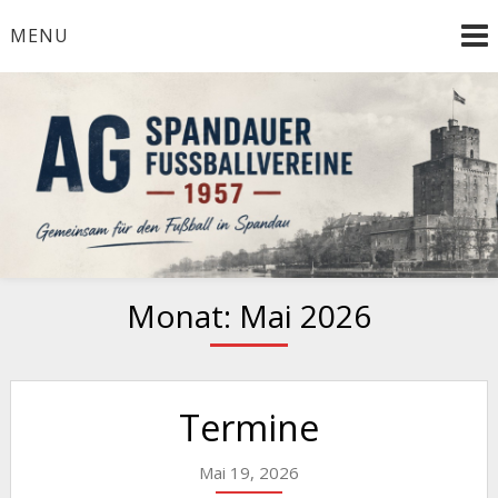
Skip
MENU
to
content
Herzlich Willkommen
AG Spandauer
Fußballvereine 1957
Monat:
Mai 2026
Termine
Mai 19, 2026