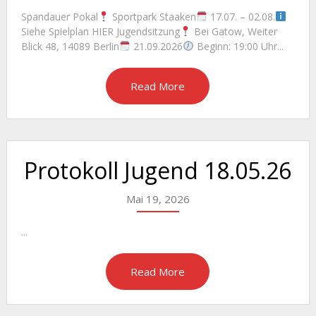
Spandauer Pokal
Sportpark Staaken
17.07. – 02.08.
Siehe Spielplan HIER Jugendsitzung
Bei Gatow, Weiter
Blick 48, 14089 Berlin
21.09.2026
Beginn: 19:00 Uhr...
Read More
Protokoll Jugend 18.05.26
Mai 19, 2026
...
Read More