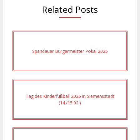
Related Posts
Spandauer Bürgermeister Pokal 2025
Tag des Kinderfußball 2026 in Siemensstadt
(14./15.02.)