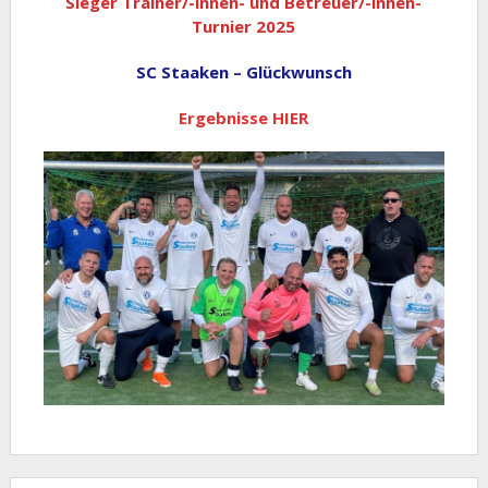
Sieger Trainer/-innen- und Betreuer/-innen-
Turnier 2025
SC Staaken – Glückwunsch
Ergebnisse HIER