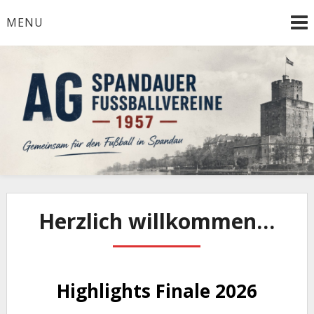
Skip
MENU
to
content
Herzlich Willkommen
AG Spandauer
Fußballvereine 1957
Herzlich willkommen…
Highlights Finale 2026