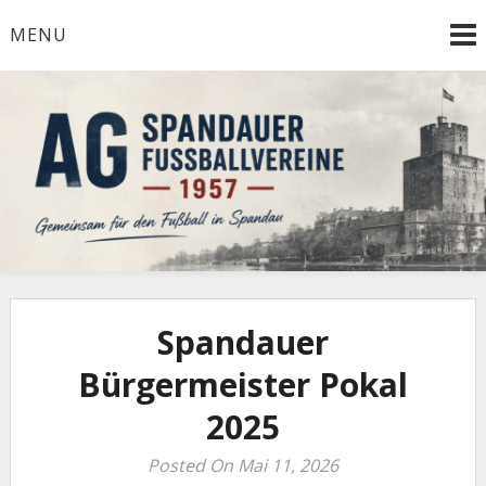
Skip
MENU
to
content
Herzlich Willkommen
AG Spandauer
Fußballvereine 1957
Spandauer
Bürgermeister Pokal
2025
Posted On Mai 11, 2026