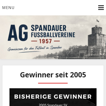
Skip
MENU
to
content
Herzlich Willkommen
AG Spandauer
Fußballvereine 1957
Gewinner seit 2005