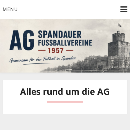
Skip
MENU
to
content
Herzlich Willkommen
AG Spandauer
Fußballvereine 1957
Alles rund um die AG